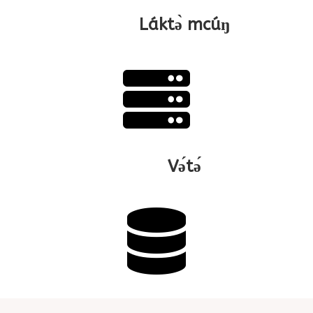
Láktə̀ mcúŋ

Və́tə́
