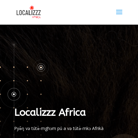
Localizzz Africa
Pyə̌ŋ və tútə̀-mghɔm pú a və tútə̀-mkɔ Afrikà