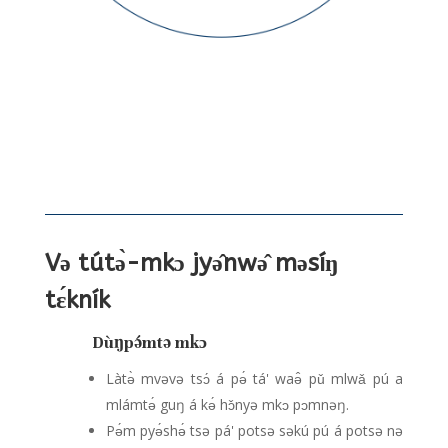
Və tútə̀-mkɔ jyə̂nwə̂ məsíŋ
tɛ́kník
Dùŋpə́mtə mkɔ
Làtə̀ mvəvə tsɔ́ á pə́ tá' waə̂ pǔ mlwǎ pú a
mlámtə́ guŋ á kə́ hɔ̌nyə mkɔ pɔmnəŋ.
Pə́m pyə́shə́ tsə pá' potsə səkú pú á potsə nə