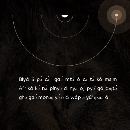
Bíyà ǒ pə́ cə̀ŋ gaə́ mtɔ̌ ó cəŋtə́ kó msim
Afrikà kə́ nə́ pínyə ciŋnyə o, pyə̌ gó cəŋtə́
ghə gaə́ monəŋ yə́ ǒ cǐ wáp ǎ yú' ŋkʉɔ ó