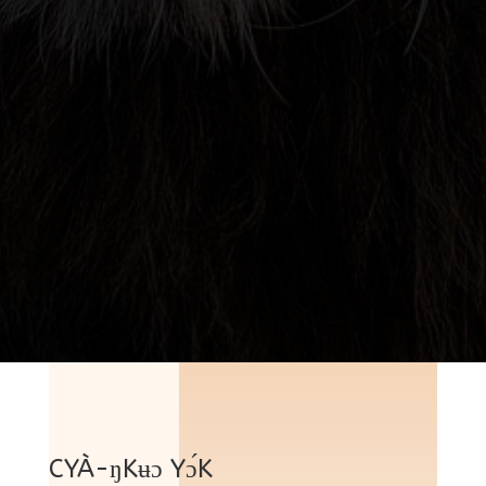
CYÀ-ŋKʉɔ Yɔ́K