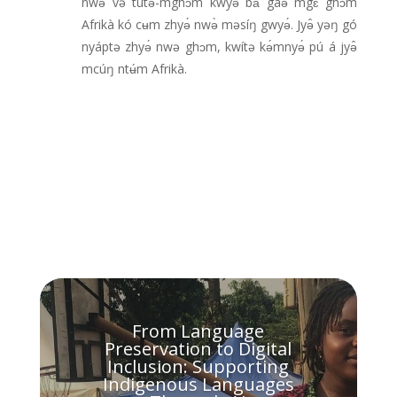
nwə̀ və tútə̀-mghɔm kwyə́ bǎ gaə̌ mgɛ̀ ghɔm
Afrikà kó cʉm zhyə́ nwə̀ məsíŋ gwyə́. Jyə̂ yəŋ gó
nyáptə zhyə́ nwə ghɔm, kwítə kə́mnyə́ pú á jyə̂
mcúŋ ntʉ́m Afrikà.
From Language
Preservation to Digital
Inclusion: Supporting
Indigenous Languages