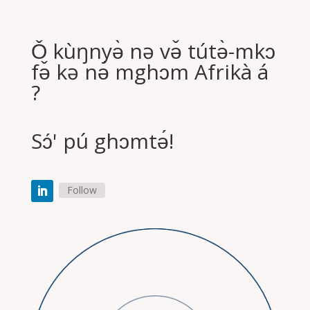
Ǒ kùŋnyə̀ nə və̌ tútə̀-mkɔ
fə̌ kə nə́ mghɔm Afrikà á
?
Sɔ́' pú ghɔmtə́!
Follow