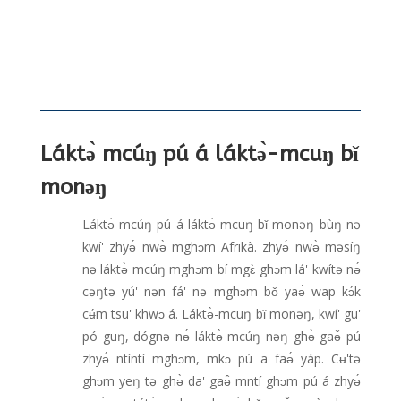
Láktə̀ mcúŋ pú á láktə̀-mcuŋ bǐ
monəŋ
Láktə̀ mcúŋ pú á láktə̀-mcuŋ bǐ monəŋ bùŋ nə
kwí' zhyə́ nwə̀ mghɔm Afrikà. zhyə́ nwə̀ məsíŋ
nə láktə̀ mcúŋ mghɔm bí mgɛ̀ ghɔm lá' kwítə nə́
cəŋtə yú' nən fá' nə mghɔm bǒ yaə́ wap kɔ́k
cʉ́m tsu' khwɔ á. Láktə̀-mcuŋ bǐ monəŋ, kwí' gu'
pó guŋ, dógnə nə́ láktə̀ mcúŋ nəŋ ghə̀ gaə̌ pú
zhyə́ ntíntí mghɔm, mkɔ pú a faə́ yáp. Cʉ'tə
ghɔm yeŋ tə ghə̀ da' gaə̂ mntí ghɔm pú á zhyə́