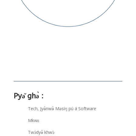
Pyə̌ ghə̀ :
Tech, Jyə̂nwə̂ Məsíŋ pú á Software
Mkwɛ
Twɔ́dyə̌ khwɔ̀