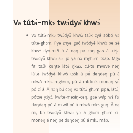
Və tútə̀-mkɔ twɔ́dyə̌ khwɔ̀
Və tútə̀-mkɔ twɔ́dyə̌ khwɔ̀ tsɔ́k cyá sóbó və
tútə̀-ghɔm. Pyə́ zhyə gaê twɔ́dyə̌ khwɔ̀ bə sə̂
khwɔ̀ dyə̌-mtɔ̌ ó á nəŋ pə cəŋ gaə̂ á tréja
twɔ́dyə̌ khwɔ̀ sɔ' jó yá nə mghɔm tsáp. Mgɛ̀
fa' tsɔ́k cəŋtə làtə̀ ŋkʉɔ, cú-tə mvəvə nəŋ
lá'tə̀ twɔ́dyə̌ khwɔ̀ tsɔ́k á pə́ dəŋdəŋ pú á
mlwǎ mkɔ, mghɔm, pú á mtɛkník monəŋ yə́
pó cí á. Ǎ nəŋ bú cəŋ və tútə̀-ghɔm pípá, làtə̀,
pótsə yɔ́yɔ́, kwítə-məsíŋ-cəŋ, gaə́ wáp wɛ́ fa'
dəŋdəŋ pú á mlwǎ pú á mlwǎ mkɔ guŋ. Ǎ nə
mì, bə twɔ́dyə̌ khwɔ̀ yə á ghɔm ghɔm cí-
monəŋ é nəŋ pe dəŋdəŋ pú á mkɔ máp.