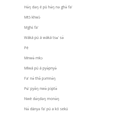
Hə́ŋ dəŋ é pǔ hə́ŋ nə ghə̀ fa'
Mtɔ̌ khwɔ̀
Mghɛ́ fa'
Wáká pú á wáká tsʉ' sə́
Pé
Mnwə̀ mkɔ
Mlwá pú á pyə̀pnyə̀
Fa' nə́ thə̂ pɔmnə́ŋ
Pʉ́' pyə̌ŋ nwə̀ pɔ́ptə̀
Nwè də́ŋdəŋ monə̀ŋ
Nə́ dǎnyə fa' pú a kó sekú