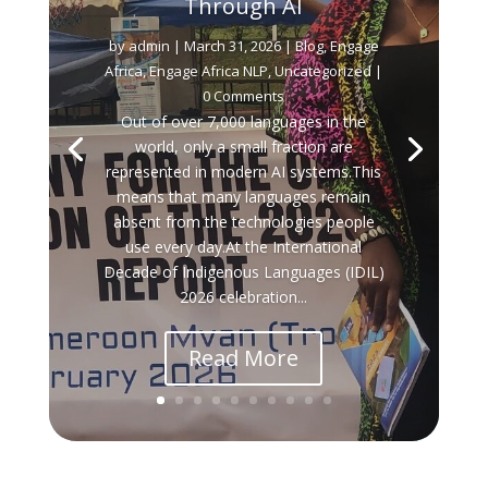
Through AI
by
admin
|
March 31, 2026
|
Blog
,
Engage
Africa
,
Engage Africa NLP
,
Uncategorized
|
0 Comments
Out of over 7,000 languages in the
world, only a small fraction are
represented in modern AI systems.This
means that many languages remain
absent from the technologies people
use every day.At the International
Decade of Indigenous Languages (IDIL)
2026 celebration...
Read More