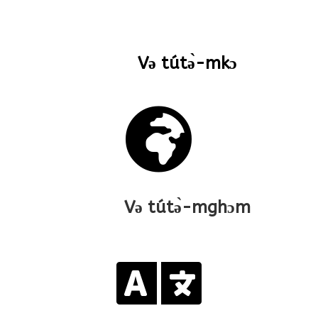
Və tútə̀-mkɔ

Və tútə̀-mghɔm
