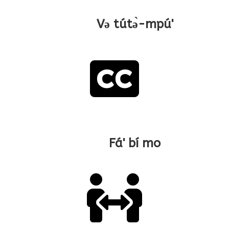
Və tútə̀-mpú'

Fá' bí mo
