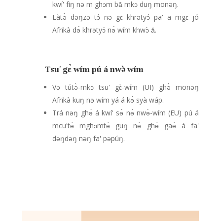
kwí' fìŋ nə m ghɔm bǎ mkɔ duŋ monəŋ.
Làtə̀ dəŋzə tɔ́ nə gɛ khrətyɔ́ pa' a mgɛ jó
Afrikà də́ khrətyɔ́ nə́ wím khwɔ̀ ǎ.
Tsu' gɛ̀ wím pú á nwə̀ wím
Və tútə̀-mkɔ tsu' gɛ̀-wím (UI) ghə̀ monəŋ
Afrikà kuŋ nə wím yá á kə́ syà wáp.
Trá nəŋ ghə́ á kwí' sə́ nə́ nwə̀-wím (EU) pú á
mcu'tə́ mghɔmtə́ guŋ nə́ ghə́ gaə́ á fa'
dəŋdəŋ nəŋ fa' pəpúŋ.