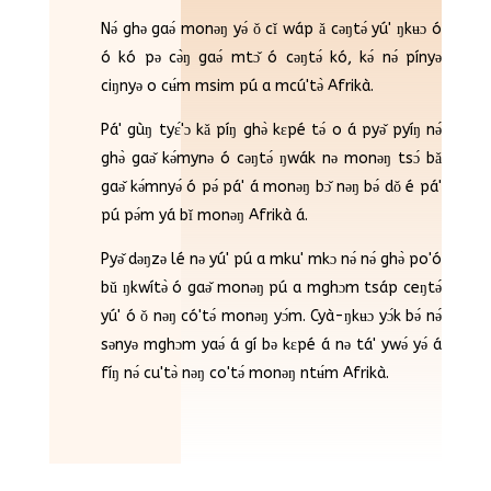
Nə́ ghə gaə́ monəŋ yə́ ǒ cǐ wáp ǎ cəŋtə́ yú' ŋkʉɔ ó
ó kó pə cə̀ŋ gaə́ mtɔ̌ ó cəŋtə́ kó, kə́ nə́ pínyə
ciŋnyə o cʉ́m msim pú a mcú'tə̀ Afrikà.
Pá' gùŋ tyɛ́'ɔ kǎ píŋ ghə̀ kɛpé tə́ o á pyə̌ pyíŋ nə́
ghə̀ gaə̌ kə́mynə
ó cəŋtə́ ŋwák nə monəŋ tsɔ́ bǎ
gaə̌ kə́mnyə́ ó pə́ pá' á monəŋ bɔ̌ nəŋ bə́ dǒ é pá'
pú pə́m yá bǐ monəŋ Afrikà á.
Pyə̌ dəŋzə lé nə yú' pú a mku' mkɔ nə́ nə́ ghə̀ po'ó
bǔ ŋkwítə̀ ó gaə̌ monəŋ pú a mghɔm tsáp ceŋtə́
yú' ó ǒ nəŋ có'tə́ monəŋ yɔ́m. Cyà-ŋkʉɔ yɔ́k bə́ nə́
sənyə mghɔm yaə́ á gí bə kɛpé á nə tá' ywə́ yə́ á
fíŋ nə́ cu'tə̀ nəŋ co'tə́ monəŋ ntʉ́m Afrikà.