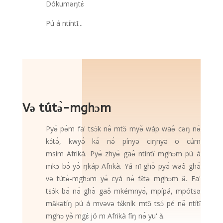
Dókuməŋtɛ́
Pú á ntíntǐ...
Və tútə̀-mghɔm
Pyə́ pə́m fa' tsɔ́k nə̂ mtɔ̌ myə̌ wáp waə̂ cəŋ nə́
kɔ́tə́, kwyə́ kə́ nə́ pínyə ciŋnyə
o cʉ́m
msim
Afrikà. Pyə́ zhyə́ gaə̂ ntíntǐ mghɔm pú á
mkɔ bə́ yə́ ŋkáp Afrikà. Yá nǐ ghə̀ pyə́ waə̌ ghə́
və tútə̀-mghɔm yə́ cyá nə́ fɛ̌tə mghɔm ǎ. Fa'
tsɔ́k bə́ nə́ ghə̀ gaə̂ mkémnyə́, mpípá, mpótsə
mǎkətíŋ pú á mvəvə tɛ́kník mtɔ̌ tsɔ́ pé nə̌ ntítǐ
mghɔ yə̌ mgɛ́ jó m Afrikà fíŋ nə́ yu' ǎ.