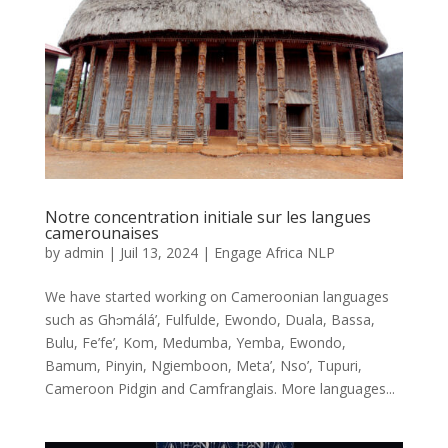
Notre concentration initiale sur les langues
camerounaises
by
admin
|
Juil 13, 2024
|
Engage Africa NLP
We have started working on Cameroonian languages
such as Ghɔmálá’, Fulfulde, Ewondo, Duala, Bassa,
Bulu, Fe’fe’, Kom, Medumba, Yemba, Ewondo,
Bamum, Pinyin, Ngiemboon, Meta’, Nso’, Tupuri,
Cameroon Pidgin and Camfranglais. More languages...