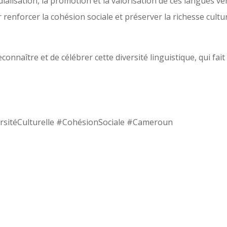
dialisation, la promotion et la valorisation de ces langues vé
 renforcer la cohésion sociale et préserver la richesse cultu
reconnaître et de célébrer cette diversité linguistique, qui fait 
sitéCulturelle #CohésionSociale #Cameroun