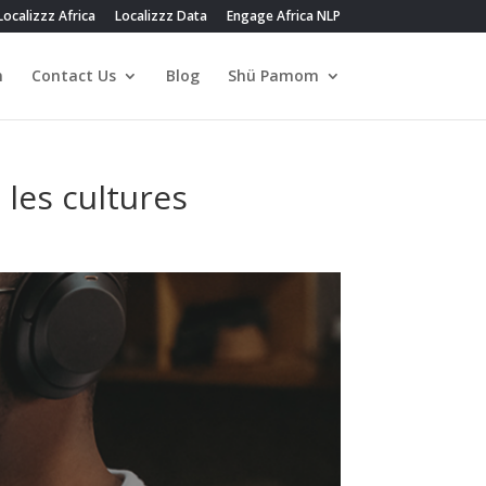
Localizzz Africa
Localizzz Data
Engage Africa NLP
n
Contact Us
Blog
Shü Pamom
 les cultures