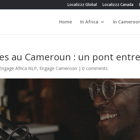
Localizzz Global
Localizzz Canada
Home
In Africa
In Cameroo
res au Cameroun : un pont entre
Engage Africa NLP
,
Engage Cameroon
|
0 comments