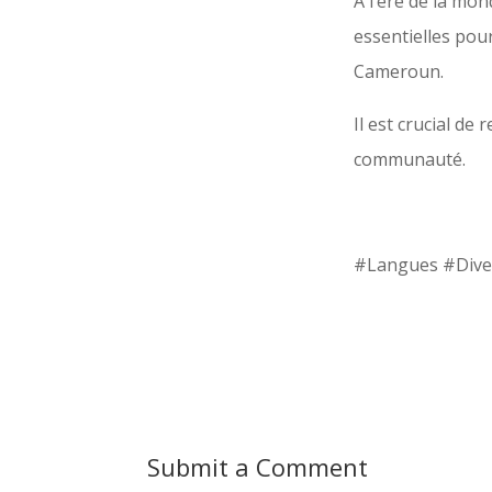
À l’ère de la mon
essentielles pour
Cameroun.
Il est crucial de 
communauté.
#Langues #Diver
Submit a Comment